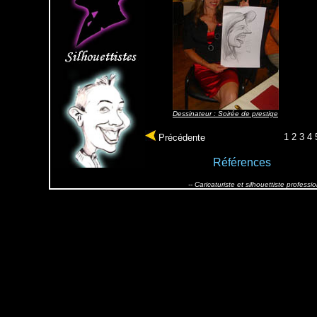
Dessinateur : Soirée de prestige
1
2
3
4
Précédente
Références
-- Caricaturiste et silhouettiste profes