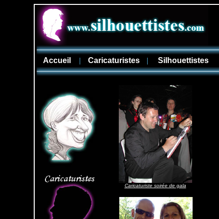
Accueil
|
Caricaturistes
|
Silhouettistes
Caricaturiste soirée de gala