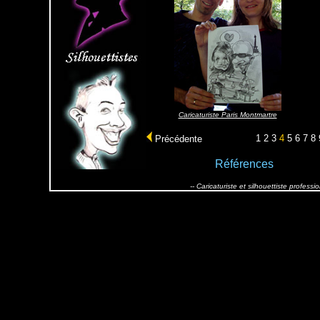
Caricaturiste Paris Montmartre
1
2
3
4
5
6
7
8
Précédente
Références
-- Caricaturiste et silhouettiste profes